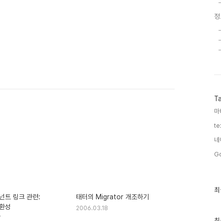
정
T
마
te
네
Go
최
최
근
넌트 링크 관련:
태터의 Migrator 개조하기
글
환성
2006.03.18
과
7
인
최