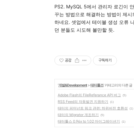
PS2. MySQL 5에서 관리자 로긴이
꾸는 방법으로 해결하는 방법이 제시
하네요. 셋업에서 테이블 생성 오류
던 분들도 시도해 볼만할 듯.
공감
구독하기
'
개발&Development
>
태터툴즈
' 카테고리의 다른 글
Adobe Flash의 FileReferance API 버그
(5)
RSS Feed의 자동발견 지원하기
(1)
태터의 퍼머넌트 링크 관련: 하위버전 호환성
(1)
태터의 Migrator 개조하기
(5)
태터툴스 0.96x to 1.02 마이그레이션기
(1)