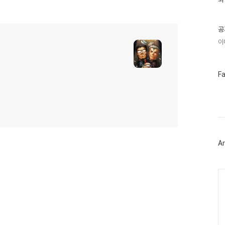
기
글
공
이
페
F
이
스
북
트
위
터
플
러
Ar
그
인
Ca