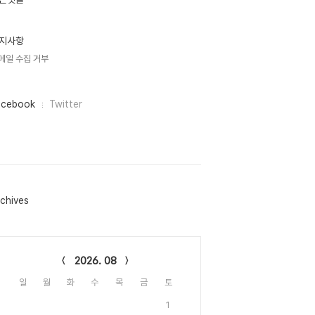
지사항
메일 수집 거부
acebook
Twitter
chives
lendar
2026. 08
일
월
화
수
목
금
토
1