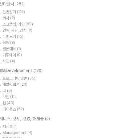
상다반사
(252)
신변잡기
(116)
회사
(9)
스크랩핑, 가쉽
(89)
연애, 사랑, 감정
(9)
마비노기
(16)
음악
(8)
일본에서
(1)
미투데이
(0)
사진
(4)
발&Development
(190)
프로그래밍 일반
(56)
개발방법론
(23)
UI
(5)
보안
(11)
웹
(43)
태터툴즈
(52)
지니스, 경제, 경영, 처세술
(5)
처세술
(1)
Management
(4)