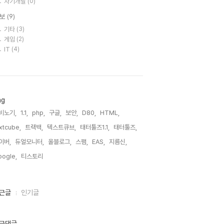
자기개발
(0)
보
(9)
기타
(3)
게임
(2)
IT
(4)
ag
비노기,
1.1,
php,
구글,
보안,
D80,
HTML,
xtcube,
트랙백,
텍스트큐브,
태터툴즈1.1,
태터툴즈,
이버,
듀얼모니터,
올블로그,
스팸,
EAS,
지름신,
ogle,
티스토리,
근글
인기글
근댓글