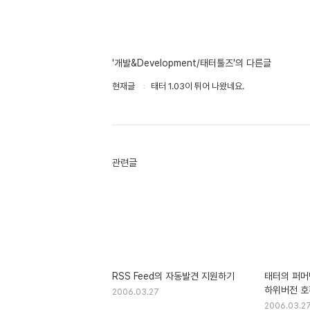
'개발&Development/태터툴즈'의 다른글
현재글
태터 1.03이 튀어 나왔네요.
관련글
RSS Feed의 자동발견 지원하기
태터의 퍼머
하위버전 호
2006.03.27
2006.03.2