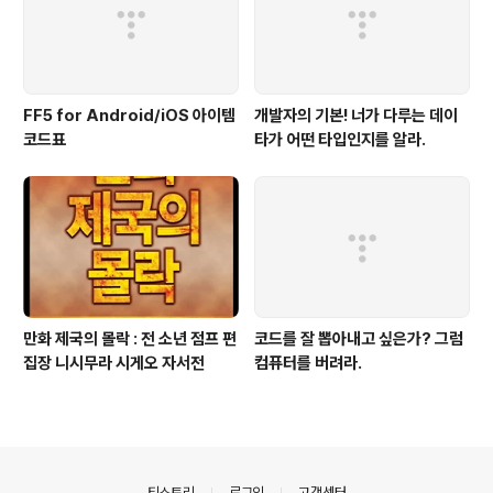
FF5 for Android/iOS 아이템
개발자의 기본! 너가 다루는 데이
코드표
타가 어떤 타입인지를 알라.
만화 제국의 몰락 : 전 소년 점프 편
코드를 잘 뽑아내고 싶은가? 그럼
집장 니시무라 시게오 자서전
컴퓨터를 버려라.
의안내
티스토리
로그인
고객센터