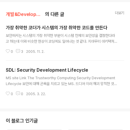
더보기
개발&Development/개발방법론
의 다른 글
가장 취약한 코더가 시스템의 가장 취약한 코드를 만든다
글 내용
보안에서는 시스템의 가장 취약한 부분이 시스템 전체의 보안성을 결정한다라
고 하는데 이와 비슷한 현상이 코딩에도 일어나는 것 같다. 지아무리 아키텍쳐
가 잘하고 PM, PL, 그리고 각 파트의 장들이 잘 해낸다 하더라고 실제의 말단
0
3
2005. 11. 2.
코드를 작성하는 코더에게 문제가 있다면 그 시스템은 결국 무너져 내린다. 이
런 부분을 보완하기 위해서 테스팅이라던가 코드 리뷰등의 방법을 동원하지만
너무나 뛰어난 서포트 시스템에 의해 오히려 초보 코더의 실수는 숨겨져 버릴
SDL: Security Development Lifecycle
가능성이 높아진다. Bug에 대해 소위 빈도와 중요도에 따라 분류하고 적절히
글 내용
대처한다 하더라도 고객의 클레임에 날밤 까는건 결국 일주일이나 한달에 한번
MS site Link The Trustworthy Computing Security Development
발생하는 시덥잖은 오동작일 것이고 찾아보면 말단 코더의 오타일 경우가 많다
Lifecycle 보안에 대해 곤욕을 치르고 있는 MS. 드디어 이러 해괴 망칙한 것까
는 것이 문제이다. 그럼 1년차 신..
지 만들어 내다. -0- 전통적인 관점에서 보자면 Security Vulerability는 일
0
0
2005. 3. 22.
종의 버그라 할 수 있다. 그것이 특정 컨디션(케이스)이 되면 오동작을 하고 프
로그램이 종료되거나 임의코드 수행이나 정의된 동작이 아닌 다른 동작을 수행
하는 것이다. 그래서 이를 Testing이나 Verification의 차원에서 점검하는 것
이 일반적이었다. 하지만 SDL에서는 Security Requirement라는 것을 정의
를 하고 이에 따른 개발 Process를 거치도록 한것이다. 그리고 Requiremen
이 블로그 인기글
t나 Des..