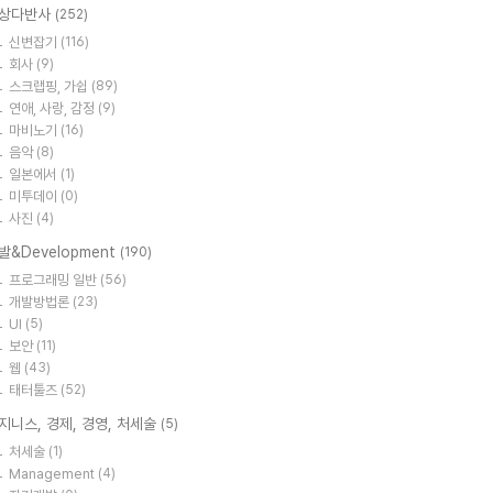
상다반사
(252)
신변잡기
(116)
회사
(9)
스크랩핑, 가쉽
(89)
연애, 사랑, 감정
(9)
마비노기
(16)
음악
(8)
일본에서
(1)
미투데이
(0)
사진
(4)
발&Development
(190)
프로그래밍 일반
(56)
개발방법론
(23)
UI
(5)
보안
(11)
웹
(43)
태터툴즈
(52)
지니스, 경제, 경영, 처세술
(5)
처세술
(1)
Management
(4)