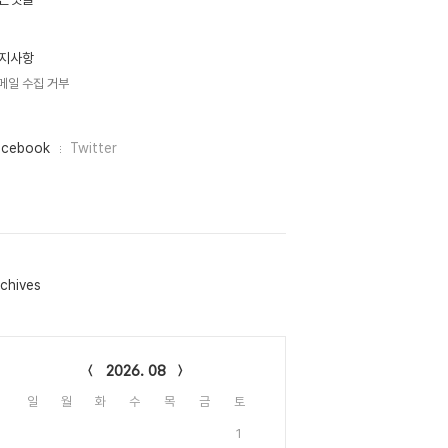
지사항
메일 수집 거부
acebook
Twitter
chives
lendar
2026. 08
일
월
화
수
목
금
토
1