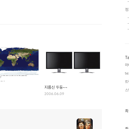
정
T
마
te
트
p
지름신 두둥~~
스
2006.06.09
최
최
근
글
과
인
최