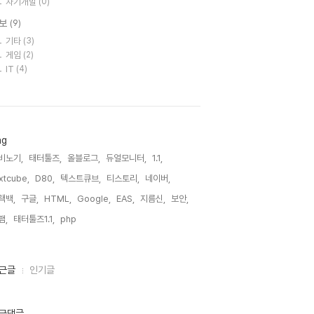
자기개발
(0)
보
(9)
기타
(3)
게임
(2)
IT
(4)
ag
비노기,
태터툴즈,
올블로그,
듀얼모니터,
1.1,
xtcube,
D80,
텍스트큐브,
티스토리,
네이버,
랙백,
구글,
HTML,
Google,
EAS,
지름신,
보안,
팸,
태터툴즈1.1,
php,
근글
인기글
근댓글