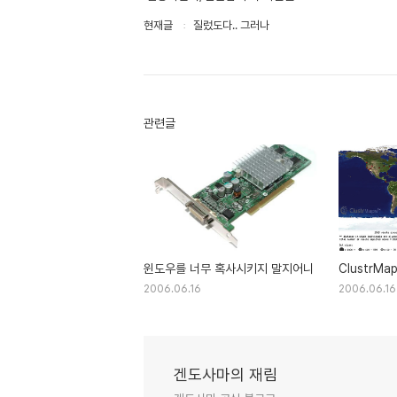
현재글
질렀도다.. 그러나
관련글
윈도우를 너무 혹사시키지 말지어니
ClustrMa
2006.06.16
2006.06.16
겐도사마의 재림