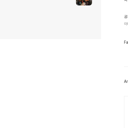
기
글
공
이
페
F
이
스
북
트
위
터
플
러
Ar
그
인
Ca