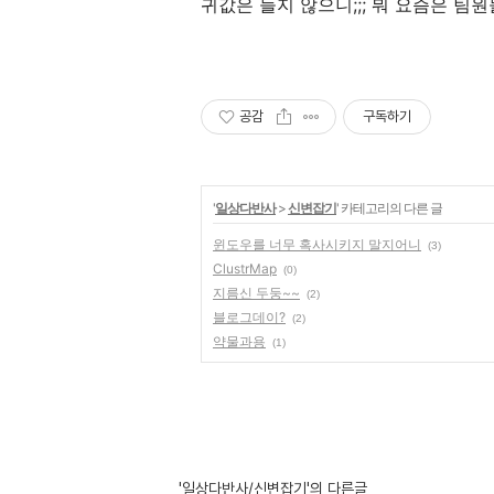
귀값은 들지 않으니;;; 뭐 요즘은 팀
공감
구독하기
'
일상다반사
>
신변잡기
' 카테고리의 다른 글
윈도우를 너무 혹사시키지 말지어니
(3)
ClustrMap
(0)
지름신 두둥~~
(2)
블로그데이?
(2)
약물과용
(1)
'일상다반사/신변잡기'의 다른글