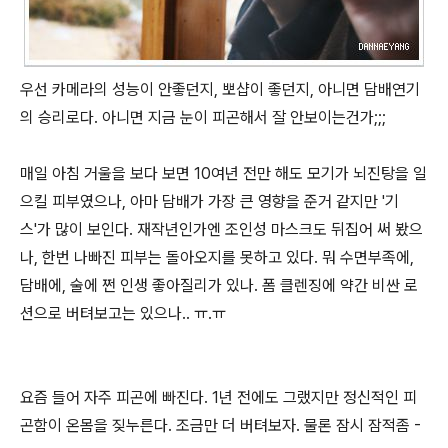
우선 카메라의 성능이 안좋던지, 뽀샵이 좋던지, 아니면 담배연기
의 승리로다. 아니면 지금 눈이 피곤해서 잘 안보이는건가;;;
매일 아침 거울을 보다 보면 10여년 전만 해도 모기가 뇌진탕을 일
으킬 피부였으나, 아마 담배가 가장 큰 영향을 준거 같지만 '기
스'가 많이 보인다. 재작년인가엔 조인성 마스크도 뒤집어 써 봤으
나, 한번 나빠진 피부는 돌아오지를 못하고 있다. 뭐 수면부족에,
담배에, 술에 쩐 인생 좋아질리가 있나. 폼 클렌징에 약간 비싼 로
션으로 버텨보고는 있으나.. ㅠ.ㅠ
요즘 들어 자주 피곤에 빠진다. 1년 전에도 그랬지만 정신적인 피
곤함이 온몸을 짖누른다. 조금만 더 버텨보자. 물론 잠시 잠적좀 -