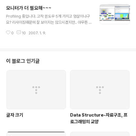
픈한거다. (이해 안되면 패스 @.@;) 우측 키보드. 이름하
모니터가 더 필요해~~~
여 Dinovo Edge! 미국에서 왔으나.. 충전이 안되신다. 정
글 내용
보에 의하면 10일 정도 배터리가 남았다고 한다. 10일내에
Profiling 중입니다. 고작 윈도우 5개 가지고 엄살이냐구
충전하는 방법을 찾아내지 못하면 물건너 온 저놈은 창고
요? 리사이징때문에 잘 보이지는 않으시겠지만.. 아무튼 지
에 처박히는 거다. 찍은 물건 : MS에서 나온 2메가짜리 화
금 화면에서 티스토리 소스코드는 온데 간데 없다는 사실.
상카메라. 2메가 아닌거 같다. 옛날 30만화소 카메라 수준
0
10
2007. 1. 9.
콘솔화면 3개, 에디터 2개에 메신저, 계산기 등등. 30인치
인거 같다. 역시 날잡아 디카를 살까봐 @.@;..
와이드를 위에 얹고 싶은 충동 @.@; 그나마 노트북이 있
어서 메일 확인, 티켓 트랙킹 및 딴짓(?)은 거기서 @.@;
이 블로그 인기글
글자 크기
Data Structure-자료구조, 프
로그래밍의 교양