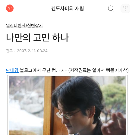
검색하기
겐도사마의 재림
티스토리
일상다반사/신변잡기
나만의 고민 하나
겐도
2007. 2. 11. 03:24
단내양
블로그에서 무단 펌. -ㅅ- (저작권료는 알아서 삥뜯어가삼)