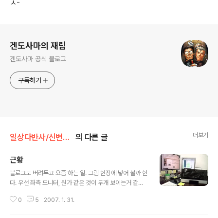
ㅅ-
로그 정보
겐도사마의 재림
겐도사마 공식 블로그
구독하기
더보기
일상다반사/신변잡기
의 다른 글
근황
글 내용
블로그도 버려두고 요즘 하는 일. 그림 한장에 넣어 볼까 한
다. 우선 촤측 모니터, 뭔가 같은 것이 두개 보이는거 같지
않은가? Tistory 핵실험장과 Zoundry 의 화면임. 일설
0
5
2007. 1. 31.
에 의하면 태터 1.1의 구현은 거의 버리고 새로 작성했다
는..... 참고로 저 화면 태터로 작성한 글을 프로그램에서 오