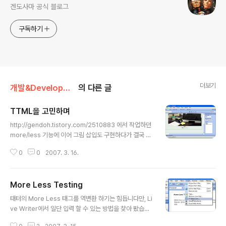
겐도사마 공식 블로그
구독하기
더보기
개발&Development/태터툴즈
의 다른 글
TTML을 고민하며
글 내용
http://gendoh.tistory.com/2510883 에서 작업하던
more/less 기능에 이어 그림 삽입도 구현하다가 결국 쥐
쥐입니다. 잘 되는 것처럼 보이지만 현재 Live Writer AP
0
0
2007. 3. 16.
I의 한계로 실제 적용은 약간 문제가 있습니다. 그림이 올라
탄다거나 등등등. 고로 이 플러그인의 공개는 일단 Live W
riter가 정식이 나오고 API가 수정된 후 다시 고려해 봐야
More Less Testing
할 것 같습니다. TTML이 뭔고 하니 태터에서 사용하는 M
글 내용
L입니다. HTML과 비슷하면서 ## 태그가 추가되어 있습
태터의 More Less 태그를 역변환 하기는 힘듭니다만, Li
니다. Skin에서 사용하는 형식도 비슷하죠. 사실 저 플러그
ve Writer에서 일단 입력 할 수 있는 방법을 찾아 봤습니
인 작업을 해 본것도 TTML에 대한 분석도 있었고 언젠가
다. 현재 Beta 형태로 Live Writer API가 제공 되고 있습
는 해야 할 TTSkin 2.0 스펙이나 TTML 2.0 그리고 TT