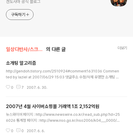
겐도사마 공식 블로그
구독하기
더보기
일상다반사/스크랩핑, 가쉽
의 다른 글
소개팅 알고리즘
글 내용
http://gendoh.tistory.com/2510924#comment1631036 Commen
ted by laziel at 2007/06/29 15:03 댓글주소 수정/삭제 유명한 소개팅 알
고리즘으로는.. M/A 알고리즘 (Meal or Alchol Algorithm, 밥 한끼 or 술
0
7
2007. 6. 30.
한잔)이 많이 쓰이고, 학생들의 경우 Pressure Algorithm (압박, 압력 알고
리즘)이나 MGD(먹.고.떨어져) 알고리즘 같은 것도 종종 눈에 띕니다.Dynami
c : 오늘은 연락처만, 내일은 연락처로 영화한편 보자 그러고, 그다음날은 영화
2007년 4월 사이버쇼핑몰 거래액 1조 2,152억원
보면서 손잡기..... Divide & Conquer : 오감 각개격파. 미술관에 데려가고, 맛
글 내용
있는 것을 먹으러 가고, 연주회 가고, 꽃을 선물해 주고 촉각은?? 으흠 ..
뉴스와이어 페이지 : http://www.newswire.co.kr/read_sub.php?id=25
6026 통계청 페이지 : http://www.nso.go.kr/nso2006/k04___0000/k
04b__0000/k04ba_0000/k04ba_0000.html?method=view&boar
0
0
2007. 6. 6.
d_id=75&seq=100&num=100 통계청 PDF를 보니 6월7일 조간부터 쓰