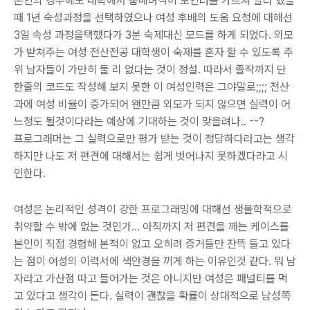
본인의 경우에도 대학에서 룸메녀석이 포인터를 가르쳐 달라 했을
때 1년 숙성과정을 선택하였으나 여성 후배의 도움 요청에 대해선
3일 속성 과정을택했다가 3분 숙제대신 모드를 하게 되었다. 외모
가 받쳐주는 여성 전산전공 대학생이 숙제를 혼자 할 수 있도록 주
위 남자들이 가만히 둘 리 없다는 것이 정설. 따라서 졸작까지 단
한줄의 코드도 작성해 보지 못한 이 여성인력은 그야말로;;;; 전산
과에 여성 비율이 증가되어 왠만큼 외모가 되지 않으면 실력이 어
느정도 될것이다라는 예상에 기대하는 것이 맞을려나.. --?
프로그래머는 그 실력으로만 평가 받는 것이 정당하다라고는 생각
하지만 나도 저 편견에 대해서는 쉽게 벗어나지 못하겠다라고 시
인한다.
여성은 논리적인 성격이 강한 프로그래밍에 대해선 생물학적으로
취약할 수 밖에 없는 것인가... 아직까지 저 편견을 깨는 케이스를
본인이 직접 경험해 본적이 없고 오히려 증거들만 잔뜩 들고 있다
는 점이 여성의 이력서에 색안경을 끼게 하는 이유인것 같다. 뭐 남
자라고 가산점 따고 들어가는 것은 아니지만 여성은 패널티를 먹
고 있다고 생각이 든다. 실력이 괜찮을 확률이 상대적으로 남성쪽