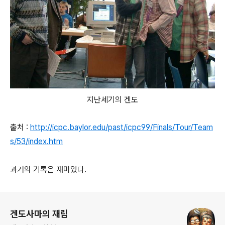
지난세기의 겐도
출처 :
http://icpc.baylor.edu/past/icpc99/Finals/Tour/Team
s/53/index.htm
과거의 기록은 재미있다.
로그 정보
겐도사마의 재림