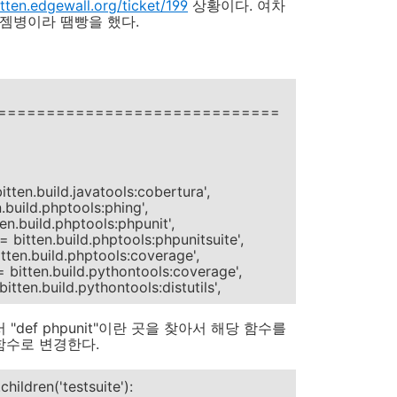
itten.edgewall.org/ticket/199
상황이다. 여차
 젬병이라 땜빵을 했다.
=============================
.build.javatools:cobertura',
ld.phptools:phing',
uild.phptools:phpunit',
ten.build.phptools:phpunitsuite',
build.phptools:coverage',
en.build.pythontools:coverage',
n.build.pythontools:distutils',
y 에서 "def phpunit"이란 곳을 찾아서 해당 함수를
는 함수로 변경한다.
children('testsuite'):