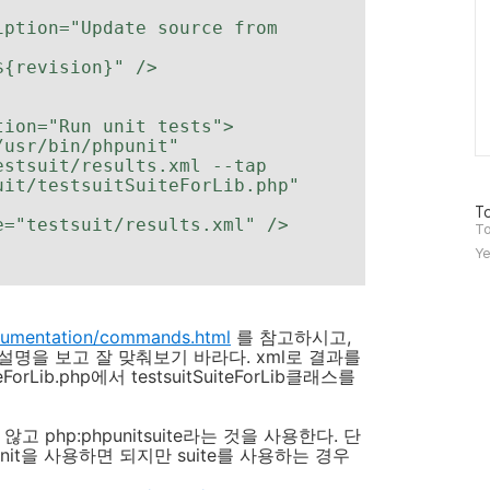
it/testsuitSuiteForLib.php" 

방
To
문
To
자
Ye
수
Documentation/commands.html
를 참고하시고,
it의 설명을 보고 잘 맞춰보기 바라다. xml로 결과를
eForLib.php에서 testsuitSuiteForLib클래스를
않고 php:phpunitsuite라는 것을 사용한다. 단
unit을 사용하면 되지만 suite를 사용하는 경우