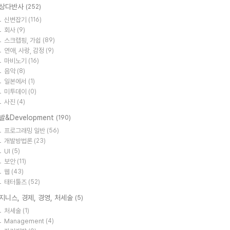
상다반사
(252)
신변잡기
(116)
회사
(9)
스크랩핑, 가쉽
(89)
연애, 사랑, 감정
(9)
마비노기
(16)
음악
(8)
일본에서
(1)
미투데이
(0)
사진
(4)
발&Development
(190)
프로그래밍 일반
(56)
개발방법론
(23)
UI
(5)
보안
(11)
웹
(43)
태터툴즈
(52)
지니스, 경제, 경영, 처세술
(5)
처세술
(1)
Management
(4)