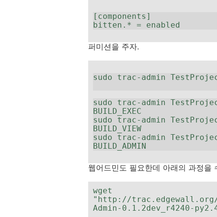
[components]

bitten.* = enabled
퍼미션을 주자.
sudo trac-admin TestProje
sudo trac-admin TestProjec
BUILD_EXEC

sudo trac-admin TestProjec
BUILD_VIEW

sudo trac-admin TestProj
BUILD_ADMIN
웹어드민도 필요한데 아래의 과정을 
wget 
"http://trac.edgewall.org
Admin-0.1.2dev_r4240-py2.