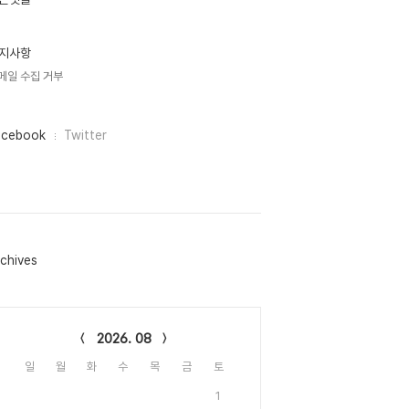
지사항
메일 수집 거부
acebook
Twitter
chives
lendar
2026. 08
일
월
화
수
목
금
토
1