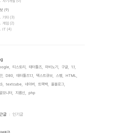
자기개발
(0)
보
(9)
기타
(3)
게임
(2)
IT
(4)
ag
ogle,
티스토리,
태터툴즈,
마비노기,
구글,
1.1,
안,
D80,
태터툴즈1.1,
텍스트큐브,
스팸,
HTML,
S,
textcube,
네이버,
트랙백,
올블로그,
얼모니터,
지름신,
php,
근글
인기글
근댓글