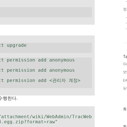
정
ct upgrade
T
t permission add anonymous 
Go
t permission add anonymous 
보
ect permission add <관리자 계정> 
EA
듀
수행한다.
최
최
근
/attachment/wiki/WebAdmin/TracWeb
글
4.egg.zip?format=raw"
과
인
최