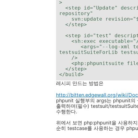
>

  <step id="Update" description="Update source from 
repository"

    svn:update revision="${revision}" />

  </step>

  <step id="test" description="Run unit tests">

    <sh:exec executable="/usr/bin/phpunit"

       <args="--log-xml testsuit/results.xml --tap 
testsuitSuiteForLib testsu
    />

    <php:phpunitsuite file="testsuit/results.xml" />

  </step>

</build>
레시피 만드는 방법은
http://bitten.edgewall.org/wiki/
phpunit 실행부의 args는 phpun
출력하며(필수) testsuit/testsuitSuit
수행한다.
위에서 보면 php:phpunit을 사용하지 
순히 testcase를 사용하는 경우 php