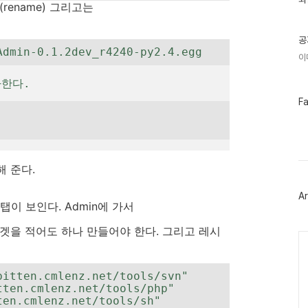
(rename) 그리고는
기
글
공
Admin-0.1.2dev_r4240-py2.4.egg
이
가한다.
페
F
이
스
북
트
위
터
 준다.
플
러
Ar
그
 탭이 보인다. Admin에 가서
인
겟을 적어도 하나 만들어야 한다. 그리고 레시
Ca
itten.cmlenz.net/tools/svn"
