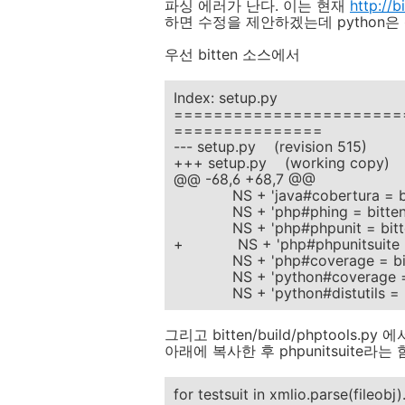
파싱 에러가 난다. 이는 현재
http://b
하면 수정을 제안하겠는데 python은
우선 bitten 소스에서
Index: setup.py
=======================
===============
--- setup.py (revision 515)
+++ setup.py (working copy)
@@ -68,6 +68,7 @@
NS + 'java#cobertura = bitten
NS + 'php#phing = bitten.bui
NS + 'php#phpunit = bitten.b
+ NS + 'php#phpunitsuite = bit
NS + 'php#coverage = bitten.
NS + 'python#coverage = bitt
NS + 'python#distutils = bitte
그리고 bitten/build/phptools.p
아래에 복사한 후 phpunitsuite라
for testsuit in xmlio.parse(fileobj).