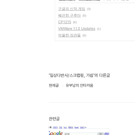
구글의 신작 게임
(3)
쌔끈한 구루마
(0)
CP1215
(4)
VMWare 1.1.3 Updates
(1)
억울한 장관들
(0)
'일상다반사/스크랩핑, 가쉽'의 다른글
현재글
유부남의 안타까움
관련글