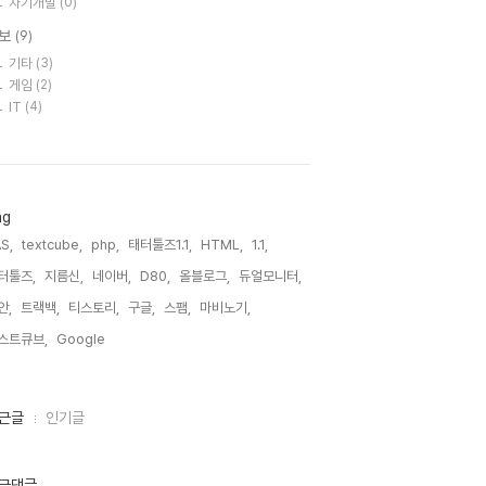
자기개발
(0)
보
(9)
기타
(3)
게임
(2)
IT
(4)
ag
S,
textcube,
php,
태터툴즈1.1,
HTML,
1.1,
터툴즈,
지름신,
네이버,
D80,
올블로그,
듀얼모니터,
안,
트랙백,
티스토리,
구글,
스팸,
마비노기,
스트큐브,
Google,
근글
인기글
근댓글