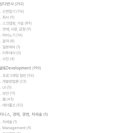
상다반사
(252)
신변잡기
(116)
회사
(9)
스크랩핑, 가쉽
(89)
연애, 사랑, 감정
(9)
마비노기
(16)
음악
(8)
일본에서
(1)
미투데이
(0)
사진
(4)
발&Development
(190)
프로그래밍 일반
(56)
개발방법론
(23)
UI
(5)
보안
(11)
웹
(43)
태터툴즈
(52)
지니스, 경제, 경영, 처세술
(5)
처세술
(1)
Management
(4)