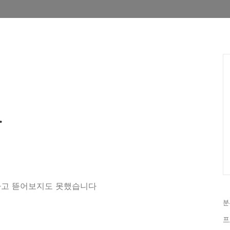
.
하고 뜯어보지도 못했습니다
분
프