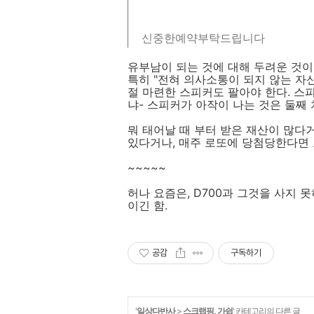
신중한예약부탁드립니다
유부남이 되는 것에 대해 두려운 것이 
특히 "전혀 의사소통이 되지 않는 자
절 마련한 스피커도 팔아야 한다. 스
냐- 스피커가 아작이 나는 것은 둘째 
뭐 태어날 때 부터 받은 재산이 많다
있다거나, 매주 로또에 당첨당한다면 
~~~~~
허나 요즘은, D700과 그것을 사지 
이긴 함.
공감
구독하기
'
일상다반사
>
스크랩핑, 가쉽
' 카테고리의 다른 글