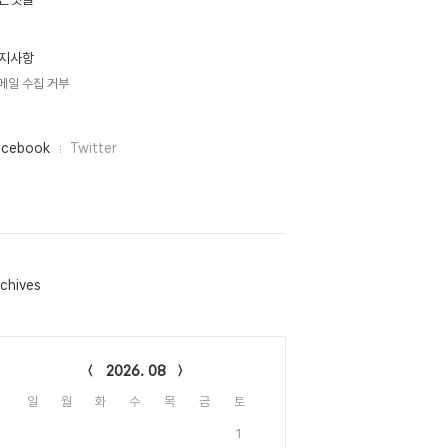
지사항
메일 수집 거부
acebook
Twitter
chives
lendar
2026. 08
일
월
화
수
목
금
토
1