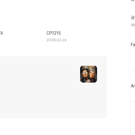
기
글
공
이
마
CP1215
2008.06.26
페
F
이
스
북
트
위
터
플
러
Ar
그
인
Ca