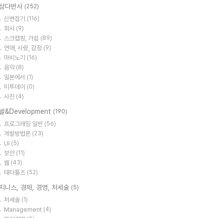
상다반사
(252)
신변잡기
(116)
회사
(9)
스크랩핑, 가쉽
(89)
연애, 사랑, 감정
(9)
마비노기
(16)
음악
(8)
일본에서
(1)
미투데이
(0)
사진
(4)
발&Development
(190)
프로그래밍 일반
(56)
개발방법론
(23)
UI
(5)
보안
(11)
웹
(43)
태터툴즈
(52)
지니스, 경제, 경영, 처세술
(5)
처세술
(1)
Management
(4)