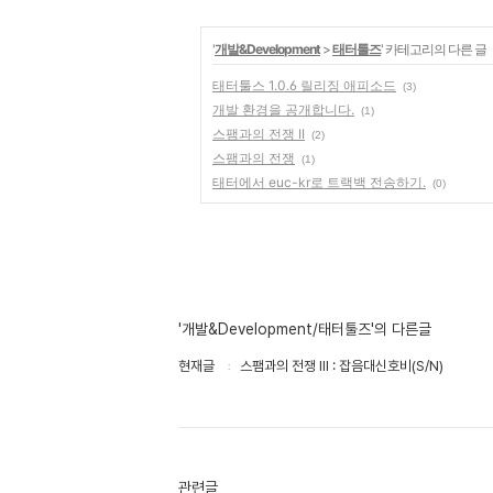
'
개발&Development
>
태터툴즈
' 카테고리의 다른 글
태터툴스 1.0.6 릴리징 애피소드
(3)
개발 환경을 공개합니다.
(1)
스팸과의 전쟁 II
(2)
스팸과의 전쟁
(1)
태터에서 euc-kr로 트랙백 전송하기.
(0)
'개발&Development/태터툴즈'의 다른글
현재글
스팸과의 전쟁 III : 잡음대신호비(S/N)
관련글