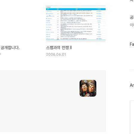
기
글
공
이
페
F
 공개합니다.
스팸과의 전쟁 II
이
스
9
2006.06.01
북
트
위
터
플
러
Ar
그
인
Ca