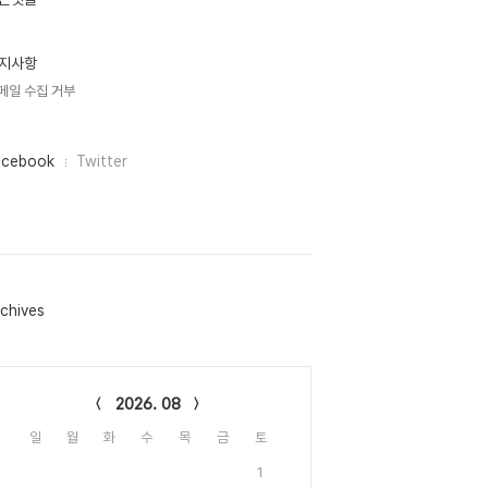
지사항
메일 수집 거부
acebook
Twitter
chives
lendar
2026. 08
일
월
화
수
목
금
토
1