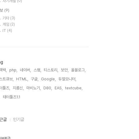
자기개발
(0)
보
(9)
기타
(3)
게임
(2)
IT
(4)
ag
랙백,
php,
네이버,
스팸,
티스토리,
보안,
올블로그,
스트큐브,
HTML,
구글,
Google,
듀얼모니터,
터툴즈,
지름신,
마비노기,
D80,
EAS,
textcube,
,
태터툴즈1.1,
근글
인기글
근댓글