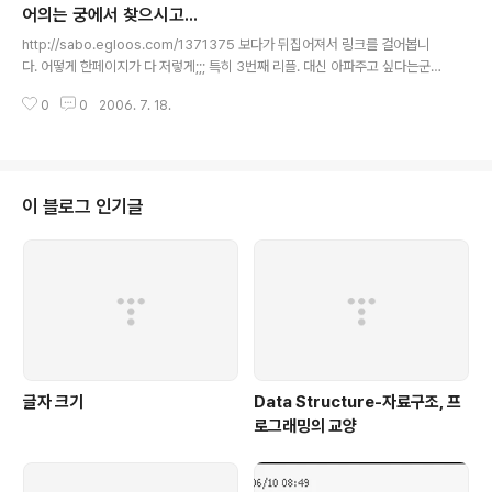
어의는 궁에서 찾으시고...
엽기적인 버튼배치(이것도 내가 만들었나 ㄱ-)등등을 볼
글 내용
때... 좀 급했나 보다. 요즘 포털들이 구색 맞추기를 위해 기
http://sabo.egloos.com/1371375 보다가 뒤집어져서 링크를 걸어봅니
능의 열거만 하는 경향이 강해지고 있는 것 같다. 기획자가
다. 어떻게 한페이지가 다 저렇게;;; 특히 3번째 리플. 대신 아파주고 싶다는군
있는 것이 아니고 그냥 하늘(?)에서 신탁이 내려와 만들어
요. 이걸 어째 10달은 채워야 낳아지는걸.
~~ 라고 된 것이 이유일까?
0
0
2006. 7. 18.
이 블로그 인기글
글자 크기
Data Structure-자료구조, 프
로그래밍의 교양