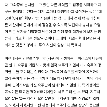
다. 그와중에 눈치만 보고 있던 다른 세력들도 침공을 시작하고 지
구는 쑥대밭이 된다는 예기. 그마나 다행이라고 설정하는 것은 "깨
끗한(Clean) 핵무기"를 사용한다는 점. 군에서 선제 핵 공격후 빠
른 시간내에 군대가 가서 점령할 수 있도록 낙진이나 방사능 오염
이 적은 무기를 개발했고 덕분에 그 전쟁 후에 핵겨울이 오지는 않
을꺼다라고 한다는 정도일 것이다. 그래봐야 모든 현대 문명은 사
라지는 것은 자명하다. 주요 시설이 항상 1차 목표니.
이책에서는 인류를 "가이아"(지구)에 기생하는 바이러스에 비유하
곤 한다. 숙주를 괴롭히다 못해 결국 숙주와 자멸하거나 숙주의 공
격을 받을 것이라는 설정이다. 기생충이 숙주를 심하게 공격하여
빨리 죽이게 되는 경우 미처 번식도 하지 못하게 되거나 해당 기생
충에 면역기작을 가진 숙주만이 남게되어 자멸한다. 즉 기생이든
공생이든 미묘한 평형상태여야만이 서로 오래 살 수 있다. 지구야
오래살든 말든 자신만 오래살면 되니 지구에 대해 신경쓰지 않아
도 되겠지 하겠지만 이런 관점에서 숙주의 건강은 상당히 중요한