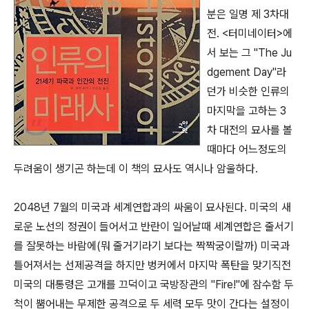
분은 일명 제 3차대
전. <터미네이터>에
서 보는 그 "The Ju
dgement Day"라
던가 비슷한 인류의
마지막을 고하는 3
차 대전의 묘사를 볼
때마다 어느정도의
두려움이 생기곤 하는데 이 책의 묘사도 역시나 암울하다.
2048년 7월의 미국과 세계연합과의 싸움이 묘사된다. 미국의 새
로운 노선의 정권이 들어서고 반란이 일어날때 세계연합은 줄서기
를 잘못하는 바람에(뭐 줄거기라기 보다는 짝짝궁이랄까) 미국과
틀어져서는 선제공격을 하지만 벙커에서 마지막 폭탄을 맞기직전
미국의 대통령은 고개를 끄덕이고 국방장관의 "Fire!"에 잠수함 두
척이 뿜어내는 무제한 공격으로 두 세력 모두 맛이 간다는 설정이