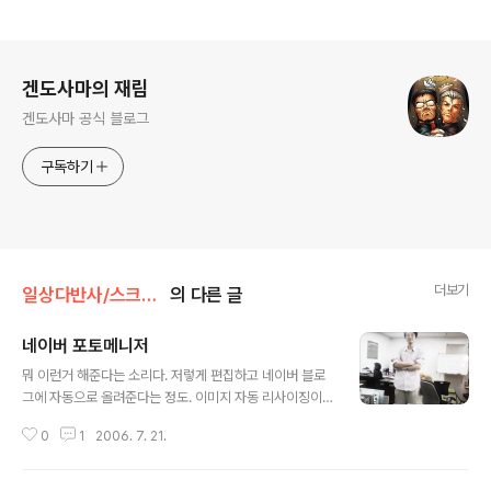
로그 정보
겐도사마의 재림
겐도사마 공식 블로그
구독하기
더보기
일상다반사/스크랩핑, 가쉽
의 다른 글
네이버 포토메니저
글 내용
뭐 이런거 해준다는 소리다. 저렇게 편집하고 네이버 블로
그에 자동으로 올려준다는 정도. 이미지 자동 리사이징이
나 업로드 제한에 맞춰 경고해 주기 같은건 없다. 참신한 아
0
1
2006. 7. 21.
이디어까지 기대할 수는 없다해도... N사가 얼마나 널널한
지 놀다 지쳐 저런 프로그램도 끄적거려 볼 수 있는 곳인가
싶은;;; 비표준 UI는 그렇다 쳐도 프로그레스바 어는 문제나