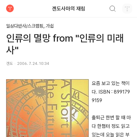
검색하기
겐도사마의 재림
티스토리
일상다반사/스크랩핑, 가쉽
인류의 멸망 from "인류의 미래
사"
겐도
2006. 7. 24. 10:34
요즘 보고 있는 책이
다. ISBN : 899179
9159
출퇴근 한번 할 때 마
다 한챕터 정도 읽고
있는데 오늘 읽은 부