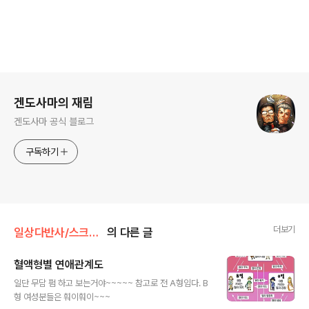
로그 정보
겐도사마의 재림
겐도사마 공식 블로그
구독하기
더보기
일상다반사/스크랩핑, 가쉽
의 다른 글
혈액형별 연애관계도
글 내용
일단 무담 펌 하고 보는거야~~~~~ 참고로 전 A형임다. B
형 여성분들은 훠이훠이~~~