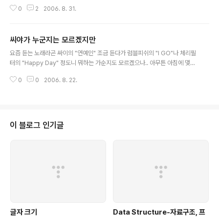
0
2
2006. 8. 31.
씨야가 누군지는 모르겠지만
글 내용
요즘 듣는 노래라곤 싸이의 "연예인" 조금 듣다가 럼블피쉬의 "I GO"나 체리필
터의 "Happy Day" 정도니 뭐하는 가순지도 모르겠으나.. 아무튼 아침에 몇몇
블로그에서 동영상도 보고 관련 글들도 보았다. 씨야라는 가수를 비난하기 앞서
0
0
2006. 8. 22.
젊은이 한명의 꿈이 좌절된 것을 가슴아파 해야 하는게 먼저일 것이다. 생방송
중에 사고에다 국제적인(?) 비난의 화살을 무대의 주인공에게 주었으니. 자신이
가장 하고 싶은 일을 못하게 된다는 것이 얼마나 가슴 아픈 일일까. 어떤 블로그
의 댓글에서 씨야에 대한 옹호성 글도 보았는데 립싱크 중에 쓰러진 사람쪽으로
뛰어 갔다면 그 또한 문제가 아닌가란 것이다. 수많은 사람이 무대를 보고 있고
이 블로그 인기글
그 무대를 책임지는 사람중 하나인 가수다. 해당 장면이 비난을 받는 다면 사실
그 ..
글자 크기
Data Structure-자료구조, 프