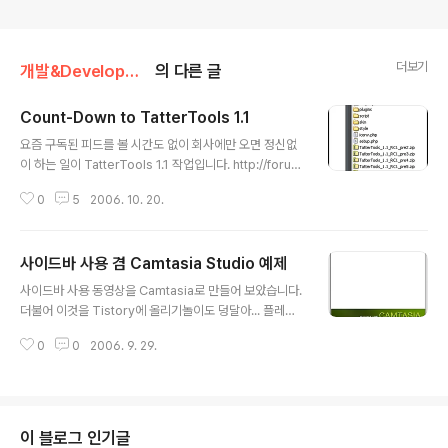
더보기
개발&Development/태터툴즈
의 다른 글
Count-Down to TatterTools 1.1
글 내용
요즘 구독된 피드를 볼 시간도 없이 회사에만 오면 정신없
이 하는 일이 TatterTools 1.1 작업입니다. http://foru
m.tattertools.com/ko/viewtopic.php?pid=10054
0
5
2006. 10. 20.
: RC1 발표 대충 버그들은 거의 다 잡았나 싶었는데 IE 7이
나오면서 발목을 잡는군요. 한글판의 릴리징이 11월 쯤 되
는 것 같은데 아무튼 새로운(!) 브라우저가 나온 셈이라 후
사이드바 사용 겸 Camtasia Studio 예제
속 작업이 필요할 것 같습니다. 또다는 후속 작업으로는 이
글 내용
번에 추가된 기능들에 대한 문서작성이겠죠. 플러그인이
사이드바 사용 동영상을 Camtasia로 만들어 보았습니다.
더이상 소스코드를 직접 수정하지 않고 설정을 변경할 수
더불어 이것을 Tistory에 올리기놀이도 덩달아... 플레이
있게 되었고 자신의 테이블도 가질 수 있습니다. 더불어 스
페이지 눌러보세용~ PS. 발견된 버그 현상으로.. 뭔가 화
킨을 수정하지 않고 "최신 댓글"을 빼거나 광고 배너를 삽
0
0
2006. 9. 29.
면이 보이지 않으신다는 분은 스톱 버튼을 누르신 후 플레
입 할 수 있게 되었습니다. 광고용 O..
이해 보세용~
이 블로그 인기글