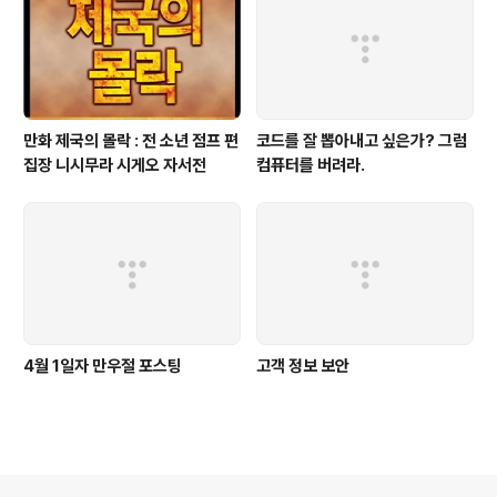
만화 제국의 몰락 : 전 소년 점프 편
코드를 잘 뽑아내고 싶은가? 그럼
집장 니시무라 시게오 자서전
컴퓨터를 버려라.
4월 1일자 만우절 포스팅
고객 정보 보안