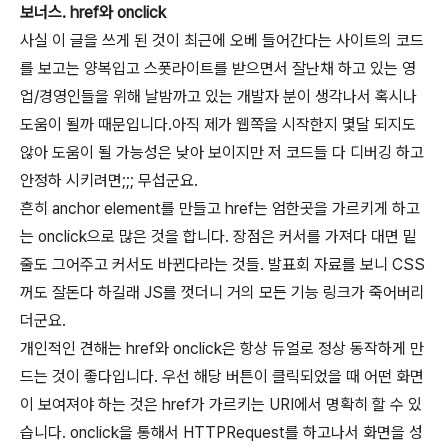
보너스. href와 onclick
사실 이 글을 쓰게 된 것이 최근에 오베 들어간다는 사이트의 코드
를 보고는 양복입고 스폿라이트를 받으면서 잘난채 하고 있는 영
업/경영인들을 위해 날밤까고 있는 개발자 분이 생각나서 혹시나
도움이 될까 때문입니다.아직 제가 웹쪽을 시작한지 몇달 되지도
않아 도움이 될 가능성은 낮아 보이지만 저 코드들 다 디버깅 하고
안정하 시키려면;;; 무섭군요.
흔히 anchor element를 만들고 href는 엄한곳을 가르키게 하고
는 onclick으로 많은 것을 합니다. 장점은 커서를 가져다 대면 밑
줄도 그어주고 커서도 바뀐다라는 것들. 발표회 자료를 보니 CSS
꺼도 잘돈다 하길래 JS를 껏더니 거의 모든 기능 링크가 죽어버리
더군요.
개인적인 견해는 href와 onclick은 항상 듀얼로 정상 동작하게 만
드는 것이 좋다입니다. 우선 해당 버튼이 클릭되었을 때 어떤 화면
이 보여져야 하는 것은 href가 가르키는 URI에서 명확히 할 수 있
습니다. onclick을 통해서 HTTPRequest를 하고나서 화면을 성