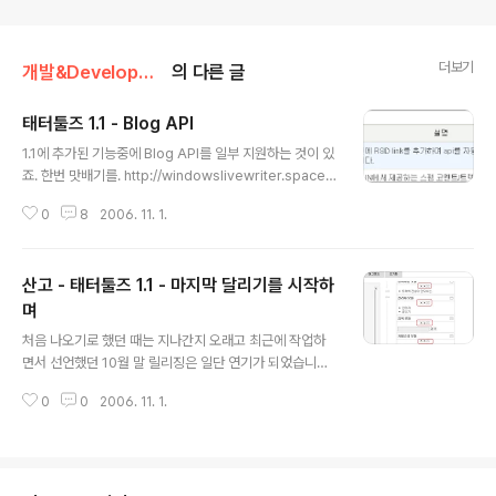
더보기
개발&Development/태터툴즈
의 다른 글
태터툴즈 1.1 - Blog API
글 내용
1.1에 추가된 기능중에 Blog API를 일부 지원하는 것이 있
죠. 한번 맛배기를. http://windowslivewriter.spaces.
live.com/ 에 가면 MS Live Writer beta 버전을 받을
0
8
2006. 11. 1.
수 있습니다. 다른 툴들도 있겠지만 이것을 한번 사용해 보
죠. 우선 플러그인 목록중에 Blog API를 활성화 시킵니다.
물론 이것 없이도 가능은 합니다. 이 플러그인은 좀 사용을
산고 - 태터툴즈 1.1 - 마지막 달리기를 시작하
편하게 해 주는 것이죠. 이제 Live Write를 실행합니다.
처음 실행하면 계정 설정이 나오며 이미 사용중이신 분들
며
글 내용
은 계정 추가를 하시면 됩니다. 블로그 종류를 설정하는 화
처음 나오기로 했던 때는 지나간지 오래고 최근에 작업하
면에서 "Another weblog service"를 선택합니다. 이
면서 선언했던 10월 말 릴리징은 일단 연기가 되었습니다.
제 홈페이지 주소와 로긴용 이메일 ID, 패스워드를 입력합
(참고 from TnF Forum) MS를 따라 하는 듯한 느낌이 들
니다. Blo..
0
0
2006. 11. 1.
지만 아무튼 막판의 IE7를 핑계삼아 몇일 늦게 나올 예정입
니다. 물론 IE7이 이유의 전부는 아닙니다. 최근에 일부 호
스팅 환경에서 오동작 하는 버그 몇가지를 확인하면서 이
에 대한 안정성 확보 작업도 상당한 영향을 주고 있습니다.
더불어 각 기능에 대한 세밀한 테스팅을 하면서 시간의 여