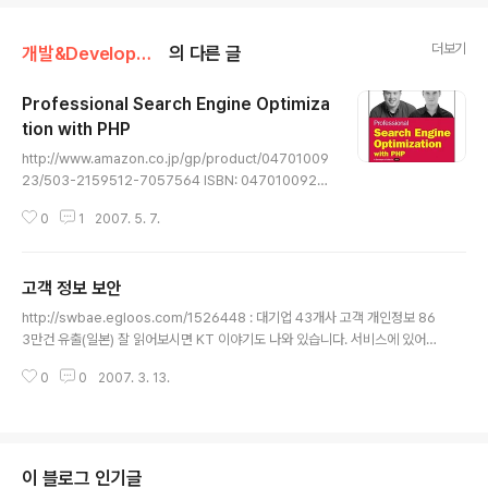
더보기
개발&Development/웹
의 다른 글
Professional Search Engine Optimiza
tion with PHP
글 내용
http://www.amazon.co.jp/gp/product/04701009
23/503-2159512-7057564 ISBN: 0470100923
or 978-0470100929 Wrox Press, Jaimie Sirovi
0
1
2007. 5. 7.
ch and Cristian Darie 무려 한달만에 도착한 책, 아니
이 책이 발간 예정임을 안 것은 더 전일까나. 아무튼 일본의
골든위크에 택배사에서 해메다가 겨우 도착한 미국에서 온
고객 정보 보안
책이다. 아침에 와서 이제 챕터 1 정도 가벼운 마음으로 본
글 내용
상태에서의 Review. 지속적으로 SEO(Search Engine
http://swbae.egloos.com/1526448 : 대기업 43개사 고객 개인정보 86
Optimization)를 해 온 사람이면 별 필요없는 가이드 북
3만건 유출(일본) 잘 읽어보시면 KT 이야기도 나와 있습니다. 서비스에 있어서
정도랄까. 하지만 본인처럼 이세상에 고민할 것이 365만
고객 관리는 중요합니다. 고객의 모든 정보를 통해 1원이라도 더 뜯어내는 것은
가지 이상 되는 사람이 그래도 SEO를 고려해야 ..
0
0
2007. 3. 13.
기업의 의무라고 까지 할 수 있겠습니다만 정작 그 정보의 보호는 별로 신경을
안쓰죠. 책임회피! 가끔 광고전화를 받게 되는데, 그거 다 정보 유출 했거나, 팔
았거나, 용도외 사용입니다. 생뚱맞게 전화 온것들 다 추적해 보면 위법입니다.
단순히 몇분의 시간이 아니라 개인정보가 마구마구 떠다니는 겁니다. 보안이라
는 것이, 잘 하기 위해서 뿐만이 아니라 처음부터 개념탑재조차도 보안 전문가
이 블로그 인기글