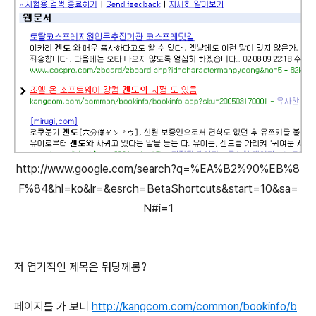
http://www.google.com/search?q=%EA%B2%90%EB%8
F%84&hl=ko&lr=&esrch=BetaShortcuts&start=10&sa=
N#i=1
저 엽기적인 제목은 뭐당께롱?
페이지를 가 보니
http://kangcom.com/common/bookinfo/b