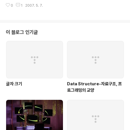
or 978-0470100929 Wrox Press, Jaimie Sirovi
엉..
0
1
2007. 5. 7.
ch and Cristian Darie 무려 한달만에 도착한 책, 아니
이 책이 발간 예정임을 안 것은 더 전일까나. 아무튼 일본의
골든위크에 택배사에서 해메다가 겨우 도착한 미국에서 온
책이다. 아침에 와서 이제 챕터 1 정도 가벼운 마음으로 본
상태에서의 Review. 지속적으로 SEO(Search Engine
이 블로그 인기글
Optimization)를 해 온 사람이면 별 필요없는 가이드 북
정도랄까. 하지만 본인처럼 이세상에 고민할 것이 365만
가지 이상 되는 사람이 그래도 SEO를 고려해야 ..
글자 크기
Data Structure-자료구조, 프
로그래밍의 교양