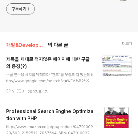
구독하기
더보기
개발&Development/웹
의 다른 글
제목을 제대로 적지않은 페이지에 대한 구글
의 응징(?)
글 내용
구글 연구용 서치를 뒤적이다 "겐도"를 무심코 쳐 봤는데 h
ttp://www.google.com/search?q=%EA%B2%9
0%EB%8F%84&hl=ko&lr=&esrch=BetaShortcut
0
3
2007. 5. 17.
s&start=10&sa=N#i=1 저 엽기적인 제목은 뭐당께롱?
페이지를 가 보니 http://kangcom.com/common/bo
okinfo/bookinfo.asp?sku=200503170001 한동안
Professional Search Engine Optimiza
열심히 "겐도"를 찾아 봤으나 소스에서 단어가 검색되지 않
음. 대체 뭘까 고민하던차 머리를 스치던 생각이.. http://g
tion with PHP
글 내용
endoh.tistory.com/44 페이지 제목이 부정확한 것으로
http://www.amazon.co.jp/gp/product/04701009
인식한 구글이 링크의 내용을 해당 페이지의 제목으로 정
23/503-2159512-7057564 ISBN: 0470100923
해버렸나 보다. SEO를 하지 않더라도, 페이지 검색 결과에