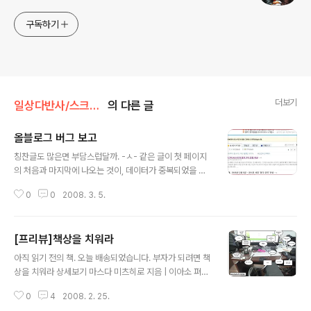
구독하기
더보기
일상다반사/스크랩핑, 가쉽
의 다른 글
올블로그 버그 보고
글 내용
칭찬글도 많은면 부담스럽달까. -ㅅ- 같은 글이 첫 페이지
의 처음과 마지막에 나오는 것이, 데이터가 중복되었을 가
능성 보단 쿼리나 다른쪽에 문제가 생겼을 것 같은 느낌. 같
0
0
2008. 3. 5.
은 링크 다른 피드? 덧. 의도된(?) 바면 말구. @.@;
[프리뷰]책상을 치워라
글 내용
아직 읽기 전의 책. 오늘 배송되었습니다. 부자가 되려면 책
상을 치워라 상세보기 마스다 미츠히로 지음 | 이아소 펴냄
성공하지 못하는 이유가 지저분한 책상 때문이라고? 『부자
0
4
2008. 2. 25.
가 되려면 책상을 치워라』는 어지러운 책상과 너저분한 서