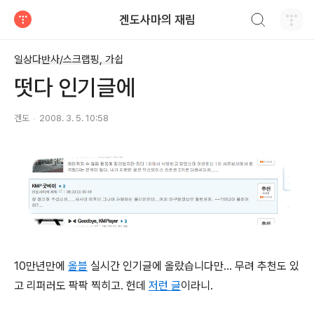
검색하기
겐도사마의 재림
티스토리
일상다반사/스크랩핑, 가쉽
떳다 인기글에
겐도
2008. 3. 5. 10:58
10만년만에
올블
실시간 인기글에 올랐습니다만... 무려 추천도 있
고 리퍼러도 팍팍 찍히고. 헌데
저런 글
이라니.