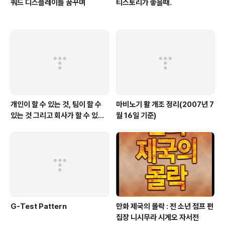
쿼드 디스플레이를 꿈꾸며
티스토리가 좋을때.
개인이 할 수 있는 것, 팀이 할 수
마비노기 활 개조 정리(2007년 7
있는 것 그리고 회사가 할 수 있는
월 16일 기준)
것
G-Test Pattern
만화 제국의 몰락 : 전 소년 점프 편
집장 니시무라 시게오 자서전