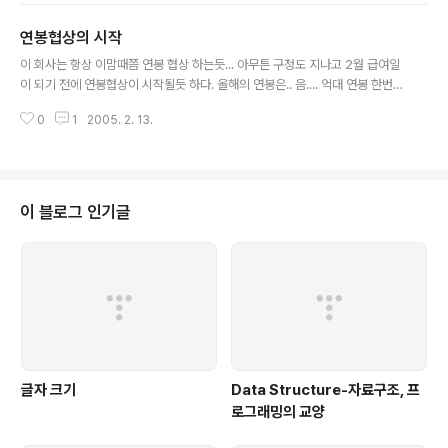
게 virtual이 뭔지 물었을때 식은땀만 흘리는가.. pure virtual은 물어볼 상황
연봉협상의 시작
도 없었다. 되지도 않는 클라이언트/서버 통신 따위는 차라리 집어 치우고 문법
글 내용
과 의미나 정확히 가르쳐나 줬으면 한다. 아니 괜시리 사람들 허송세월 시키는
이 회사는 항상 이맘때쯤 연봉 협상 하는듯... 아무튼 구정도 지나고 2월 급여일
짓이나 그만 두었으면 한다. 돈을 받았으면 제대로 된 서비스를 제공해야 할 것
이 되기 전에 연봉협상이 시작될듯 하다. 올해의 연봉은.. 음.... 억대 연봉 한번
아..
불러 볼까? :)
0
1
2005. 2. 13.
이 블로그 인기글
글자 크기
Data Structure-자료구조, 프
로그래밍의 교양