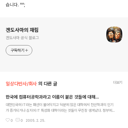
습니다. ^^;
로그 정보
겐도사마의 재림
겐도사마 공식 블로그
구독하기
더보기
일상다반사/회사
의 다른 글
한국에 컴퓨터공학과라고 이름이 붙은 것들에 대해...
글 내용
대한민국에 IT라는 패션이 불어닥치고 덕분에 많은 대학에서 전산학과의 인기
가 증가되거나 심지어 IT 특성화 대학이라는 것들이 무진장 생겨났다. 정부에서
막대한 예산을 써가며 학원들도 우후죽순처럼 등장했다. 그리고는 최근에... 기
0
0
2005. 2. 25.
어이 황당한 일들을 겪고 말았다. 우선 학원들... 6개월만에 무엇을 배우겠는
가... 그런데 항상 6개월만에 C++의 고수로 만들어 준다고 한다. 고수가 어떻