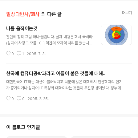
더보기
일상다반사/회사
의 다른 글
나를 움직이는것
글 내용
간만에 창작 그림 하나 올립니다. 실제 내용은 회사 극비라
(심지어 사장도 모름 -0-) 약간의 모자익 처리를 했습니다.
혹시나 그림 다운로드가 오래된다라고 느끼시는 분은 현재
0
1
2005. 7. 3.
보이는 게 전부이니 계속 글을 읽으시면 됩니다. 시작은 한
3년 된거 같은데 딴일 하면서 조금씩 생각하던 것들이 이
번에 우연찮은 기회로 멋있는 그림으로 나왔습니다. 회사
한국에 컴퓨터공학과라고 이름이 붙은 것들에 대해...
의 다른 분들은 어디서 훔쳐온거냐고 묻는데 순수 창작품 1
글 내용
00%입니다. Visio로 그리는데 대략 한시간 반정도 걸렸
대한민국에 IT라는 패션이 불어닥치고 덕분에 많은 대학에서 전산학과의 인기
습니다. 대충 보시면 원 형태임을 알 수 있는데 새로 만들고
가 증가되거나 심지어 IT 특성화 대학이라는 것들이 무진장 생겨났다. 정부에서
자 하는 시스템의 개념도입니다. 총 7년 정도를 예상하고
막대한 예산을 써가며 학원들도 우후죽순처럼 등장했다. 그리고는 최근에... 기
있고 이번에 그중 일부를 만들자고 하는 중입니다. 아직 프
0
0
2005. 2. 25.
어이 황당한 일들을 겪고 말았다. 우선 학원들... 6개월만에 무엇을 배우겠는
로젝트 승인도 나지 않았고 이름도 정해지지 않아 위의 캡
가... 그런데 항상 6개월만에 C++의 고수로 만들어 준다고 한다. 고수가 어떻
션처럼 "JY"라는 막연..
게 virtual이 뭔지 물었을때 식은땀만 흘리는가.. pure virtual은 물어볼 상황
도 없었다. 되지도 않는 클라이언트/서버 통신 따위는 차라리 집어 치우고 문법
과 의미나 정확히 가르쳐나 줬으면 한다. 아니 괜시리 사람들 허송세월 시키는
이 블로그 인기글
짓이나 그만 두었으면 한다. 돈을 받았으면 제대로 된 서비스를 제공해야 할 것
아..