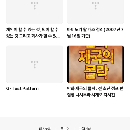
개인이 할 수 있는 것, 팀이 할 수
마비노기 활 개조 정리(2007년 7
있는 것 그리고 회사가 할 수 있는
월 16일 기준)
것
G-Test Pattern
만화 제국의 몰락 : 전 소년 점프 편
집장 니시무라 시게오 자서전
의안내
티스토리
로그인
고객센터