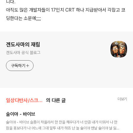
니다.
아직도 많은 개발자들이 17인치 CRT 하나 지급받아서 각잡고 코
딩한다는 소문에;;;;
로그 정보
겐도사마의 재림
겐도사마 공식 블로그
구독하기
더보기
일상다반사/스크랩핑, 가쉽
의 다른 글
술이야 - 바이브
글 내용
술이야 - 바이브 슬픔이 차올라서 한 잔을 채우다가 너 만큼 내가 미워서 나 한
참을 흉보다가 나 어느새 그대 말투 내가 하죠 난 늘 술이야 맨날 술이야 널 잃고