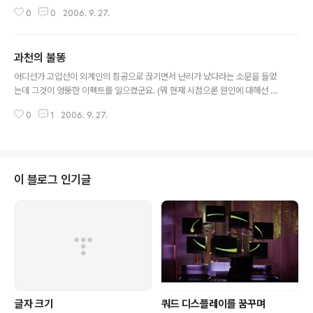
이렇게 내가 힘들 줄이야 이제 남남이야 정말 남이야 널 잃고 이렇게 우린 영영
0
0
2006. 9. 27.
이젠 우리 둘은 남이야 슬픔이 차올라서 한 잔을 채우다가 떠난 그대가 미워서
나 한참을 흉보다가 또 다시 어느새 그대 말투 또 내가 하죠 난 늘 술이야 맨날
술이야 널 잃고 이렇게 내가 힘들 줄이야 이제 남남이야 정말 남이야 널 잃고 이
과천의 불똥
렇게 우린 영영 이제 우리 둘은 술마시면 취하고 나 한 얘기를 또하고 이젠 너 남
글 내용
인줄도 모르고 너 하나 기다렸어 난 늘 술이야 맨날 술이야 널 잃고 이렇게 내가
어디선가 고압선이 외계인의 침공으로 끊기면서 난리가 났다라는 소문을 들었
힘들 줄이야 이제 남남이야 정말 남이야 널 잃고 이렇게 우리 영영 이젠 우리..
는데 그것이 엉뚱한 이펙트를 일으켰군요. (뭐 현재 시점으론 원인에 대해선 정
말 외계인의 침공설이;;) 일부 IDC의 전원 공급에 문제가 생겼고 보통은 비상전
0
1
2006. 9. 27.
원으로 버티는데 이게 복구되는 과정에서 과전압이 걸렸나 보군요. 현시간 올블
등의 사이트에서 일부 기능이 정상작동하지 못하고 있습니다. 서버 몇대가 활활
타올라겠군요. 태터 서버들은 전부 서울지역에 있어서 화를 면한것 같지만 소심
하신 사장님이 다시 또 모든 서버의 장애대책 점검을 요구하실 것 같은 느낌이;;;
참고로 이전에 사고도 있었고 그 이후 장비를 새로 장만하면서 모든 서버마다
이 블로그 인기글
스페어 하드는 기본이고 스페어 장비도 대기중입니다. 음.. 생각해 보니 이번처
럼 IDC에 벼락 정..
글자 크기
쿼드 디스플레이를 꿈꾸며