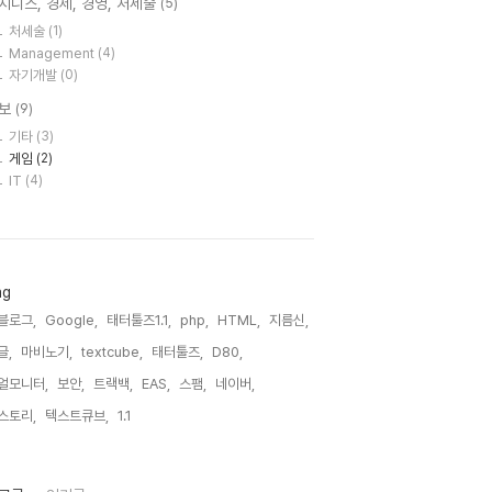
지니스, 경제, 경영, 처세술
(5)
처세술
(1)
Management
(4)
자기개발
(0)
보
(9)
기타
(3)
게임
(2)
IT
(4)
ag
블로그,
Google,
태터툴즈1.1,
php,
HTML,
지름신,
글,
마비노기,
textcube,
태터툴즈,
D80,
얼모니터,
보안,
트랙백,
EAS,
스팸,
네이버,
스토리,
텍스트큐브,
1.1,