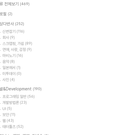
류 전체보기
(469)
로필
(2)
상다반사
(252)
신변잡기
(116)
회사
(9)
스크랩핑, 가쉽
(89)
연애, 사랑, 감정
(9)
마비노기
(16)
음악
(8)
일본에서
(1)
미투데이
(0)
사진
(4)
발&Development
(190)
프로그래밍 일반
(56)
개발방법론
(23)
UI
(5)
보안
(11)
웹
(43)
태터툴즈
(52)