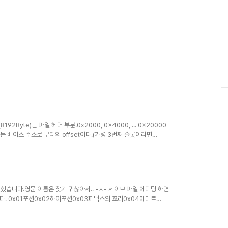
F (8192Byte)는 파일 헤더 부분.0x2000, 0x4000, ... 0x20000
조는 베이스 주소로 부터의 offset이다.(가령 3번째 슬롯이라면
aying Time0x00204Money(Gil)0x00241must
못했습니다.영문 이름은 찾기 귀찮아서.. -ㅅ- 세이브 파일 에디팅 하면
다. 0x01포션0x02하이포션0x03피닉스의 꼬리0x04에테르
x09도깨비 방망이0x0A성수0x0B텐트0x0C코티지0x0D엘릭서
11프로테스 드링크0x12영웅의 물약0x13거북의 등딱지0x14용의
x18수둔의 술법서0x19뇌신의 술법서0x1A검댕0x1B수리검0x1C