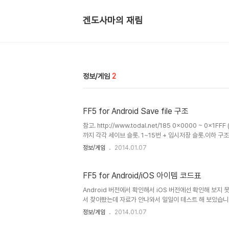
겐도사마의 재림
정보/게임
2
FF5 for Android Save file 구조
참고. http://www.todal.net/185 0x0000 ~ 0x1FF
까지 각각 세이브 슬롯. 1~15번 + 임시저장 슬롯.이하 구
0x6000 + 오프셋으로 계산) OffsetBytes0x00084Pl
정보/게임
2014.01.07
00x0025~0x004331소모성 item(0x01~0x1F)
FF5 for Android/iOS 아이템 코드표
Android 버전에서 확인해서 iOS 버전에선 확인해 보지 
서 찾아봤는데 자료가 안나와서 일일이 테스트 해 보았습니
0x05해독제0x06안약0x07금바늘0x08처녀의 키스0
정보/게임
2014.01.07
0x0E거인의 물약0x0F힘의 물약0x10스피드 드링크0x
엄니0x15다크 매터0x16마법 램프0x17화둔의 술법서0